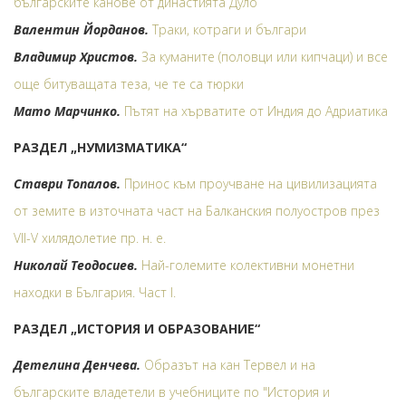
българските канове от династията Дуло
Валентин Йорданов.
Траки, котраги и българи
Владимир Христов.
За куманите (половци или кипчаци) и все
още битуващата теза, че те са тюрки
Мато Марчинко.
Пътят на хърватите от Индия до Адриатика
РАЗДЕЛ „НУМИЗМАТИКА“
Ставри Топалов.
Принос към проучване на цивилизацията
от земите в източната част на Балканския полуостров през
VII-V хилядолетие пр. н. е.
Николай Теодосиев.
Най-големите колективни монетни
находки в България. Част I.
РАЗДЕЛ „ИСТОРИЯ И ОБРАЗОВАНИЕ“
Детелина Денчева.
Образът на кан Тервел и на
българските владетели в учебниците по "История и