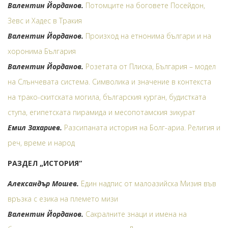
Валентин Йорданов.
Потомците на боговете Посейдон,
Зевс и Хадес в Тракия
Валентин Йорданов.
Произход на етнонима българи и на
хоронима България
Валентин Йорданов.
Розетата от Плиска, България – модел
на Слънчевата система. Символика и значение в контекста
на трако-скитската могила, българския курган, будистката
ступа, египетската пирамида и месопотамския зикурат
Емил Захариев.
Разсипаната история на Болг-ариа. Религия и
реч, време и народ
РАЗДЕЛ „ИСТОРИЯ“
Александър Мошев.
Един надпис от малоазийска Мизия във
връзка с езика на племето мизи
Валентин Йорданов.
Сакралните знаци и имена на